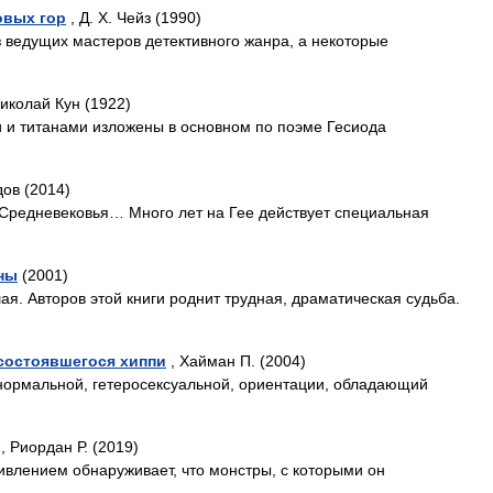
овых гор
, Д. Х. Чейз (1990)
 ведущих мастеров детективного жанра, а некоторые
иколай Кун (1922)
и и титанами изложены в основном по поэме Гесиода
ов (2014)
 Средневековья… Много лет на Гее действует специальная
ны
(2001)
я. Авторов этой книги роднит трудная, драматическая судьба.
состоявшегося хиппи
, Хайман П. (2004)
 нормальной, гетеросексуальной, ориентации, обладающий
, Риордан Р. (2019)
дивлением обнаруживает, что монстры, с которыми он