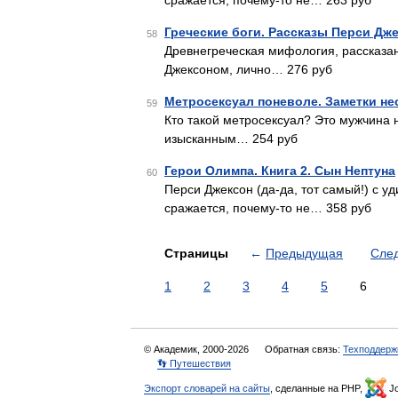
сражается, почему-то не… 263 руб
Греческие боги. Рассказы Перси Дж
58
Древнегреческая мифология, рассказа
Джексоном, лично… 276 руб
Метросексуал поневоле. Заметки не
59
Кто такой метросексуал? Это мужчина
изысканным… 254 руб
Герои Олимпа. Книга 2. Сын Нептуна
60
Перси Джексон (да-да, тот самый!) с у
сражается, почему-то не… 358 руб
Страницы
←
Предыдущая
Сле
1
2
3
4
5
6
© Академик, 2000-2026
Обратная связь:
Техподдерж
👣 Путешествия
Экспорт словарей на сайты
, сделанные на PHP,
Jo