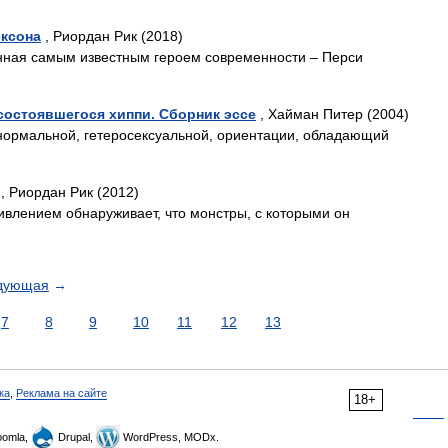
ексона
, Риордан Рик (2018)
нная самым известным героем современности – Перси
состоявшегося хиппи. Сборник эссе
, Хайман Питер (2004)
 нормальной, гетеросексуальной, ориентации, обладающий
, Риордан Рик (2012)
дивлением обнаруживает, что монстры, с которыми он
дующая
→
7
8
9
10
11
12
13
ка
,
Реклама на сайте
18+
omla,
Drupal,
WordPress, MODx.