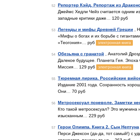
Репортер Кэйд. Репортаж из Дракон
52
Джеймс Хедли Чейз считается одним из
западные критики даже… 120 руб
Легенды и мифы Древней Греции
, Н
53
«Мифы о богах и их борьбе с гигантам
«Теогония»… руб
электронная книга
Обезьяна с гранатой
, Анатолий Дрозд
54
Далекое будущее. Планета Гея. Эпоха
Миссия… 129 руб
электронная книга
Тюремная лирика. Российские вийо
55
Издание 2001 года. Сохранность хороша
Они… 70 руб
Метросексуал поневоле. Заметки не
56
Кто такой метросексуал? Это мужчина
изысканным… 229 руб
Герои Олимпа. Книга 2. Сын Нептуна
57
Перси Джексон (да-да, тот самый!) с у