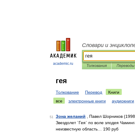
Словари и энциклоп
academic.ru
Толкования
Переводы
гея
Толкование
Перевод
Книги
все
электронные книги
аудиокниги
Зона желаний
, Павел Шорников (1998
51
Звездолет `Гея` по воле злодея Чаминг
неизвестную область… 190 руб